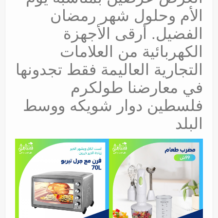
الأم وحلول شهر رمضان
عروض
الفضيل. أرقى الأجهزة
الكهربائية من العلامات
التجارية العاليمة فقط تجدونها
في معارضنا طولكرم
فلسطين دوار شويكه ووسط
البلد