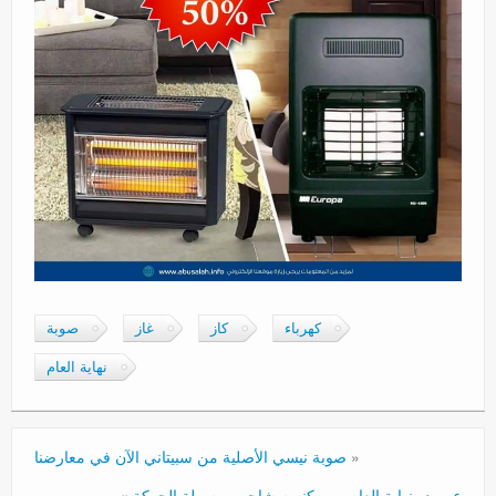
كهرباء
كاز
غاز
صوبة
نهاية العام
«
صوبة نيسي الأصلية من سبيتاني الآن في معارضنا
عروض نهاية العام … مكنسه شاحن… سهلة الحركة
»