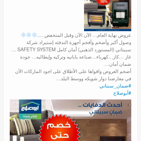
عروض
عروض نهاية العام… الآن الآن وقبل المنخفض ….
وصول أكبر وأضخم وأفخم أجهزة التد
فئه إستيراد شركة
سبيتاني (المستورد الذهبي) أمان كامل SAFETY SYSTEM …
غاز …كاز…كهرباء…صناعه يابانيه وتركيه وإيطاليه… جودة
ضمان أمان…
أضخم العروض واقواها على الأطلاق على اجود الماركات الأن
في معارضنا دوار شويكه ووسط البلد…
‫#‏
ضمان_سبتاني‬
‫#‏
أبوصلاح‬