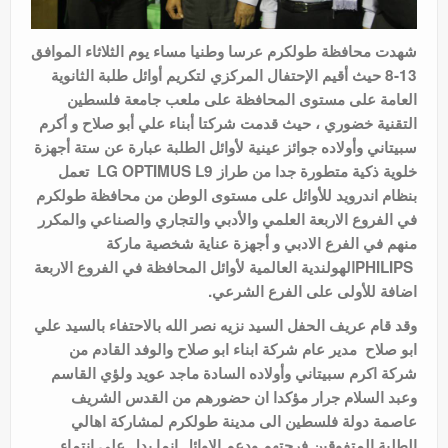
شهدت محافظة طولكرم عرسا وطنيا مساء
يوم الثلاثاء الموافق
13-8 حيث أقيم
الإحتفال المركزي لتكريم أوائل طلبة الثانوية
العامة على مستوى المحافظة على ملعب جامعة فلسطين
التقنية خضوري ، حيث قدمت شركتا أبناء علي أبو صلاح و أكرم
سبيتاني وأولاده جوائز عينية لأوائل الطلبة عبارة عن ستة أجهزة
خلوية ذكية متطورة جدا من طراز
LG OPTIMUS L9
تعمل
بنظام اندرويد للأوائل على مستوى الوطن من محافظة طولكرم
في الفروع الاربعة العلمي والأدبي والتجاري والصناعي والمكرر
منهم في الفرع الادبي و أجهزة عناية شخصية ماركة
PHILIPS
الهولندية العالمية لأوائل المحافظة في الفروع الاربعة
اضافة للأولى على الفرع الشرعي.
وقد قام عريف الحفل السيد نزيه نصر الله بالاحتفاء بالسيد علي
ابو صلاح مدير عام شركة ابناء ابو صلاح والوفد القادم من
شركة اكرم سبيتاني وأولاده السادة ماجد عويد ولؤي القاسم
وعبد السلام جرار مؤكدا ان حضورهم من القدس الشريف
عاصمة دولة فلسطين الى مدينة طولكرم لمشاركة اهالي
الطلبة المتفوقين فرحتهم ودعم الاوائل انما يدل على انتماء