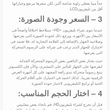
جداً مما يعطى زاوية شاشة أكبر، لكن سعرها مرتفع وخياراتها
أقل من تليفزيونLCD.
3 – السعر وجودة الصورة:
عندما تنوى شراء تليفزيون «HD» ستلاحظ اختلافاً واضحاً فى
الأسعار بين الأجهزة، ويرجع ذلك لجودة الصورة التى يعرضها
وصلاحية الجهاز بالإضافة إلى العلامة التجارية له، فلا تعتمد فى
اختبارك للجهاز الذى ترغب فى شرائه على الرسوم المتحركة
التى يعرضها.
حيث يختار بعض البائعين بعض الرسوم المتحركة الجذابة
ليعرضها على الجهاز للتأثير على المشترى، والآن فإن الكمبيوتر
ينتج رسوماً متحركة تبدو رائعة المشهد على كل أجهزة العرض
الرقمية تقريبا.. لذلك اعتمد فى اختيارك على أفلام الحركة
الحية أو برامج التليفزيونى لاختبار جودة الصورة.
4 – اختار الحجم المناسب:
قبل أن تخرج لشراء تليفزيونHD، قم باتخاذ بعض مقاييس
للغرفة التى ستشاهده فيها، مثل حجم الغرفة الداخلى الكلى، ثم