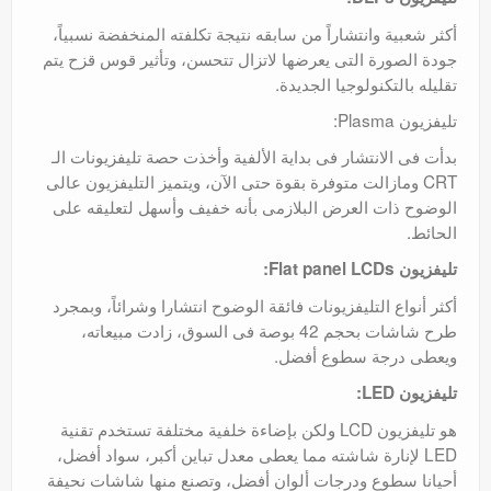
أكثر شعبية وانتشاراً من سابقه نتيجة تكلفته المنخفضة نسبياً،
جودة الصورة التى يعرضها لاتزال تتحسن، وتأثير قوس قزح يتم
تقليله بالتكنولوجيا الجديدة.
تليفزيون Plasma:
بدأت فى الانتشار فى بداية الألفية وأخذت حصة تليفزيونات الـ
CRT ومازالت متوفرة بقوة حتى الآن، ويتميز التليفزيون عالى
الوضوح ذات العرض البلازمى بأنه خفيف وأسهل لتعليقه على
الحائط.
تليفزيون Flat panel LCDs:
أكثر أنواع التليفزيونات فائقة الوضوح انتشارا وشرائاً، وبمجرد
طرح شاشات بحجم 42 بوصة فى السوق، زادت مبيعاته،
ويعطى درجة سطوع أفضل.
تليفزيون LED:
هو تليفزيون LCD ولكن بإضاءة خلفية مختلفة تستخدم تقنية
LED لإنارة شاشته مما يعطى معدل تباين أكبر، سواد أفضل،
أحيانا سطوع ودرجات ألوان أفضل، وتصنع منها شاشات نحيفة