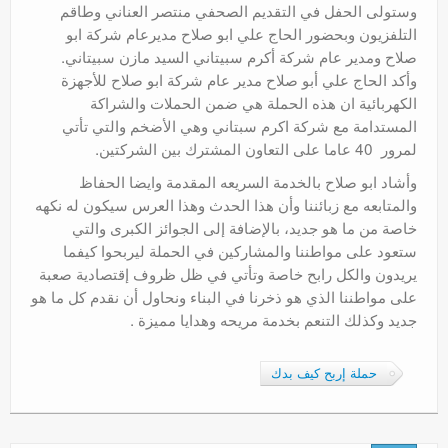
وستولى الحفل في التقديم الصحفي منتصر العناني وطاقم
التلفزيون وبحضور الحاج علي ابو صلاح مديرعام شركة ابو
صلاح ومدير عام شركة أكرم سبيتاني السيد مازن سبيتاني.
وأكد الحاج علي أبو صلاح مدير عام شركة ابو صلاح للأجهزة
الكهربائية ان هذه الحملة هي ضمن الحملات والشراكة
المستدامة مع شركة اكرم سبتاني وهي الأضخم والتي تأتي
لمرور 40 عاما على التعاون المشترك بين الشركتين.
وأشاد ابو صلاح بالخدمة السريعه المقدمة وايضا الحفاظ
والمتابعه مع زبائننا وأن هذا الحدث وهذا العرس سيكون له نكهه
خاصة من ما هو جديد، بالإضافة إلى الجوائز الكبرى والتي
ستعود على مواطننا والمشاركين في الحملة ليربحوا كيفما
يريدون والكل رابح خاصة وتأتي في ظل ظروف إقتصادية صعبة
على مواطننا الذي هو ذخرنا في البناء ونحاول أن نقدم كل ما هو
جديد وكذلك التنعم بخدمة مريحه وهدايا مميزة .
حملة إربح كيف بدك