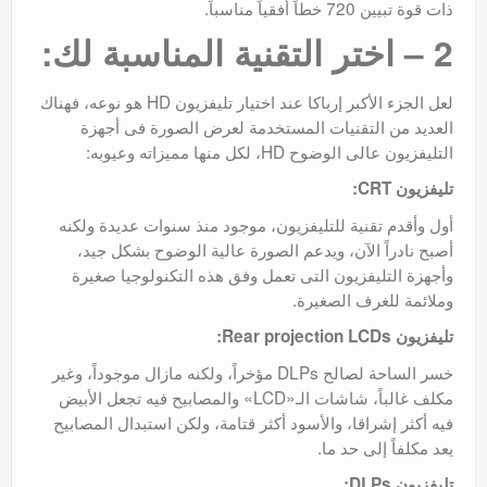
ذات قوة تبيين 720 خطاً أفقياً مناسباً.
2 – اختر التقنية المناسبة لك:
لعل الجزء الأكبر إرباكا عند اختيار تليفزيون HD هو نوعه، فهناك
العديد من التقنيات المستخدمة لعرض الصورة فى أجهزة
التليفزيون عالى الوضوح HD، لكل منها مميزاته وعيوبه:
تليفزيون CRT:
أول وأقدم تقنية للتليفزيون، موجود منذ سنوات عديدة ولكنه
أصبح نادراً الآن، ويدعم الصورة عالية الوضوح بشكل جيد،
وأجهزة التليفزيون التى تعمل وفق هذه التكنولوجيا صغيرة
وملائمة للغرف الصغيرة.
تليفزيون Rear projection LCDs:
خسر الساحة لصالح DLPs مؤخراً، ولكنه مازال موجوداً، وغير
مكلف غالباً، شاشات الـ«LCD» والمصابيح فيه تجعل الأبيض
فيه أكثر إشراقا، والأسود أكثر قتامة، ولكن استبدال المصابيح
يعد مكلفاً إلى حد ما.
تليفزيون DLPs: