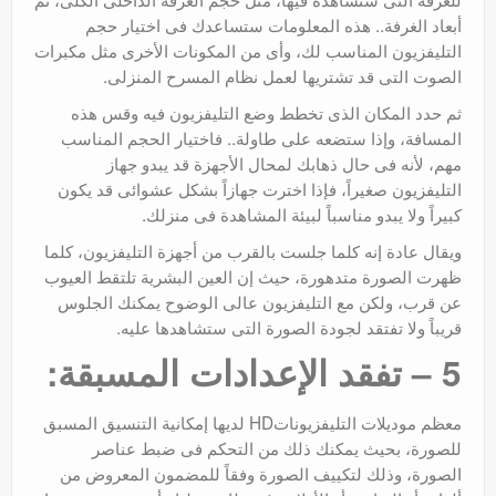
أبعاد الغرفة.. هذه المعلومات ستساعدك فى اختيار حجم
التليفزيون المناسب لك، وأى من المكونات الأخرى مثل مكبرات
الصوت التى قد تشتريها لعمل نظام المسرح المنزلى.
ثم حدد المكان الذى تخطط وضع التليفزيون فيه وقس هذه
المسافة، وإذا ستضعه على طاولة.. فاختيار الحجم المناسب
مهم، لأنه فى حال ذهابك لمحال الأجهزة قد يبدو جهاز
التليفزيون صغيراً، فإذا اخترت جهازاً بشكل عشوائى قد يكون
كبيراً ولا يبدو مناسباً لبيئة المشاهدة فى منزلك.
ويقال عادة إنه كلما جلست بالقرب من أجهزة التليفزيون، كلما
ظهرت الصورة متدهورة، حيث إن العين البشرية تلتقط العيوب
عن قرب، ولكن مع التليفزيون عالى الوضوح يمكنك الجلوس
قريباً ولا تفتقد لجودة الصورة التى ستشاهدها عليه.
5 – تفقد الإعدادات المسبقة:
معظم موديلات التليفزيوناتHD لديها إمكانية التنسيق المسبق
للصورة، بحيث يمكنك ذلك من التحكم فى ضبط عناصر
الصورة، وذلك لتكييف الصورة وفقاً للمضمون المعروض من