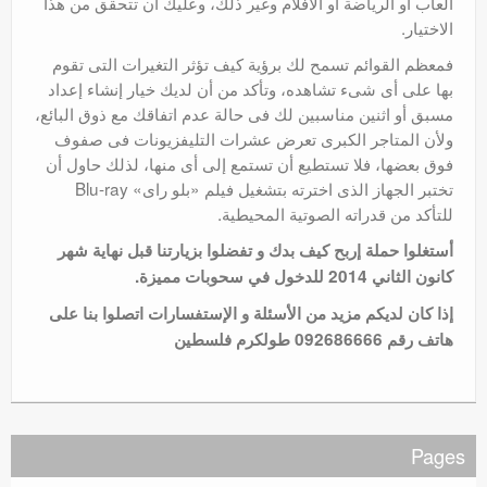
ألعاب أو الرياضة أو الأفلام وغير ذلك، وعليك أن تتحقق من هذا
الاختيار.
فمعظم القوائم تسمح لك برؤية كيف تؤثر التغيرات التى تقوم
بها على أى شىء تشاهده، وتأكد من أن لديك خيار إنشاء إعداد
مسبق أو اثنين مناسبين لك فى حالة عدم اتفاقك مع ذوق البائع،
ولأن المتاجر الكبرى تعرض عشرات التليفزيونات فى صفوف
فوق بعضها، فلا تستطيع أن تستمع إلى أى منها، لذلك حاول أن
تختبر الجهاز الذى اخترته بتشغيل فيلم «بلو راى» Blu-ray
للتأكد من قدراته الصوتية المحيطية.
أستغلوا حملة إربح كيف بدك و تفضلوا بزيارتنا قبل نهاية شهر
كانون الثاني 2014 للدخول في سحوبات مميزة.
إذا كان لديكم مزيد من الأسئلة و الإستفسارات اتصلوا بنا على
هاتف رقم 092686666 طولكرم فلسطين
Pages