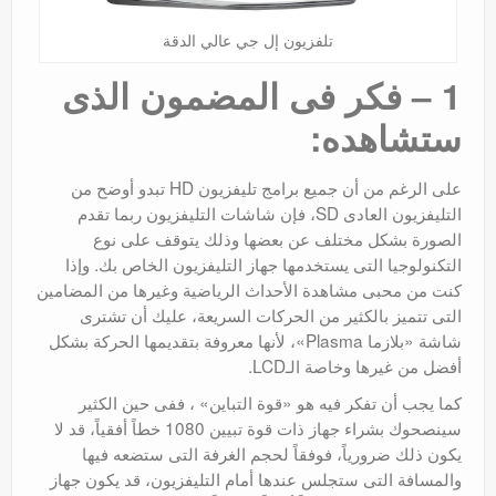
تلفزيون إل جي عالي الدقة
1 – فكر فى المضمون الذى
ستشاهده:
على الرغم من أن جميع برامج تليفزيون HD تبدو أوضح من
التليفزيون العادى SD، فإن شاشات التليفزيون ربما تقدم
الصورة بشكل مختلف عن بعضها وذلك يتوقف على نوع
التكنولوجيا التى يستخدمها جهاز التليفزيون الخاص بك. وإذا
كنت من محبى مشاهدة الأحداث الرياضية وغيرها من المضامين
التى تتميز بالكثير من الحركات السريعة، عليك أن تشترى
شاشة «بلازما Plasma»، لأنها معروفة بتقديمها الحركة بشكل
أفضل من غيرها وخاصة الـLCD.
كما يجب أن تفكر فيه هو «قوة التباين» ، ففى حين الكثير
سينصحوك بشراء جهاز ذات قوة تبيين 1080 خطاً أفقياً، قد لا
يكون ذلك ضرورياً، فوفقاً لحجم الغرفة التى ستضعه فيها
والمسافة التى ستجلس عندها أمام التليفزيون، قد يكون جهاز