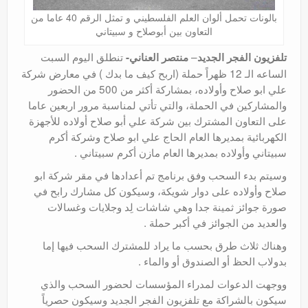
بالونات تحمل ألوان العلم الفلسطيني و تمثل الرقم 40 عاما من
التعاون بين أبوصلاح و سبيتاني
–
تنطلق اليوم السبت
تلفزيون الفجر الجديد
منتصر العناني-
الساعه الـ 12 ظهراً حملة (اربح كيف ما بدك ) في معارض شركة
علي ابو صلاح وأولاده، بمشاركة أكثر من 500 من الحضور
والمشاركين في الحملة، والتي تأتي لمناسبة مرور اربعين عاما
على التعاون المشترك بين شركة علي أبو صلاح أولاده للأجهزة
الكهربائية بمديرها العام الحاج علي ابو صلاح وشركة أكرم
سبيتاني وأولاده بمديرها العام مازن أكرم سبيتاني .
وسيتم بدء السحب وفق برنامج تم أعدادها في مقر شركة ابو
صلاح وأولاده على دوار شويكة، وسيكون كل مشارك رابح في
صورة جوائز ثمينة جدا وهي شاشات لِد وجلايات وغسالات
والعديد من الجوائز في أكبر حملة .
وهناك ثلاث طرق بحسب ما يراد للمشترك السحب فيها إما
بدولاب الحظ أو الصندوق أو والماء .
ووجهت الدعوات لمدراء المؤسسات لحضور السحب والذي
سيكون بالشراكة مع تلفزيون الفجر الجديد وسيكون حصرياً