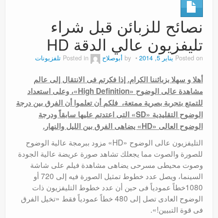
نصائح للزبائن قبل شراء
تليفزيون عالي الدقة HD
Posted on
يناير 5, 2014
by
أبوصلاح
Posted in
تلفزيونات
أهلا و سهلا بزبائننا الكرام. إذا فكرتم فى الانتقال إلى عالم
مشاهدة عالى الوضوح «High Definition»، وعلى استعداد
للتمتع بتجربة بصرية ممتعة، فلكم أن تعلموا أن الفرق بين درجة
الوضوح التقليدية «SD» التى اعتدتم عليها سابقاً ودرجة
الوضوح العالى «HD» يضاهى الفرق بين الليل والنهار.
التليفزيون عالى الوضوح «HD» مزود ببرمجة عالية الوضوح
للصورة والصوت مما يجعلك تشاهد صورة عريضة عالية الجودة
وصوت محيطى مسرحى يضاهى مشاهدة فيلم على شاشة
السينما، ويصل عدد خطوط تمثيل الصورة فيه إلى 720 أو
1080خطاً عمودياً فى حين أن عدد خطوط التليفزيون ذات
الوضوح العادى تصل إلى 480 خطاً عمودياً فقط «تخيل الفرق
فى قوة التبيين!».