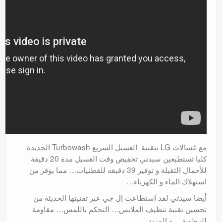
مع غسالات LG بتقنية الغسيل السريع Turbowash الجديدة
كليا تستطيعين سيدتي تخفيض وقت الغسيل مدة 20 دقيقة
للأحمال الثقيلة و توفير 39 دقيقه للقطنيات… مما يوفر من
استهلاك الماء و الكهرباء…
أيضا سيدتي لقد استطاعت إل جي عبر تقنيتها الحديثة من
تحسين تقنية تنظيف الملابس… التحكم باللمس… مقاومة
للرطوبة… و المزيد…