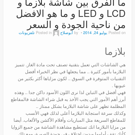
ما الفرق بين شاشة بلازما و
عروض
LCD و LED و ما هو الافضل
من ناحية الجودة و السعر
Posted on
يوليو 24, 2014
by
أبوصلاح
Posted in
تلفزيونات
بلازما
هي الشاشات التي تعمل بتقنية تصنف تحت مادة الغاز. تتميز
البلازما بأمور كثيرة .. مما يجعلها في نظر الخبراء أفضل
التقنيات المتوفرة في السوق .. لكون مزاياها أكثر بكثير من
عيوبها .
فهي أفضل في التباين لذا نرى اللون الأسود داكن جدا .. وهذه
أبرز أهم الأمور التي يجب الأخذ به قبل شراء الشاشة فالمقاطع
المظلمة تظهر على شاشة البلازما بشكل ممتاز ..
وكذلك سرعة استجابة البلازما أعلى لذلك فهي الأنسب
للمقاطع السريعة مثل المباريات وأفلام الأكشن والألعاب. أيضا
من مزايا البلازما انك تستطيع مشاهدة الشاشة من جميع الزوايا
كأنك تقف أمامها وبدون اختلاف في جودة الصورة، ومع تلك