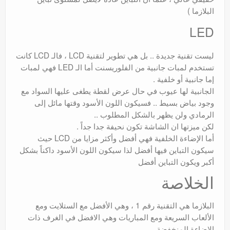
البلازما )
LED
ليست تقنية جديدة .. بل هي تطوير لتقنية LCD ، فالـ LCD كانت
تستخدم لمبات جانبية من الفلوريسنت أما الـ LED فهي لمبات
إما جانبية أو خلفية .
الجانبية لها عيوب في حال عرض لقطة يطغى عليها السواد مع
وجود بياض بسيط .. فسيكون اللون الأسود وقتها مائل إلى
الرمادي ولن يظهر بالشكل المطلوب ..
لكن ميزتها ان الشاشة تكون نحيفة جدا جداً .
أما الإضاءة الخلفية فهي أفضل وأكثر مزايا من LCD حيث
سيكون التباين فيها أفضل لذا سيكون اللون الأسود داكناً بشكل
أكبر ويكون التباين أفضل
الخلاصة
البلازما هي التقنية رقم 1 ، وهي الأفضل مع الستلايت ومع
الألعاب السريعة ومع المباريات وهي الافضل في الغرف ذات
الإضاءة المنخفضة .