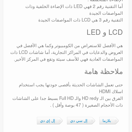
أما التقنية رقم 2 فهي LED ذات الإضاءة الخلفية وذات
المواصفات الجيدة
التقنية رقم 3 هي LCD ذات المواصفات الجيدة
LCD و LED
هي الأفضل للاستعراض من الكومبيوتر وكما هي الأفضل في
العروض والدعايات في المراكز التجارية، أما شاشات LCD ذات
المواصفات العادية فهي للأسف سيئة وتقع في المركز الأخير.
ملاحظة هامة
حتى تعمل الشاشات الحديثة بأقصى جودتها يجب استخدام
اسلاك HDMI
الفرق بين الـ HD redy والـ Full HD بسيط جدا على الشاشات
ذات الأحجام الصغيرة ( 47 بوصة وأقل ) .
بلازما
إل سي دي
إل إي دي