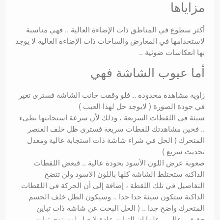
مزاياها
أكثر سطوع في المناطق ذات الإضاءة العالية .. فهي مناسبة
لاستخدامها في المعارض والساحات ذات الإضاءة العالية لا يوجد
بها انعكاسات ضوئية ..
أما عيوب الشاشة فهي
زاوية مشاهدة محدودة .. فلو وقفت جانب الشاشة فسترى تغير
في جودة الصورة ( لايوجد حل لهذا العيب )
سيئة في اللقطات السريعة ، وذلك لأن سرعة استجابتها بطيء
.. فحين مشاهدتك للقطات سريعة فسترى ظل خلف العنصر
المتحرك ( الحل في شراء شاشة ذات استجابة عالية ومعدل
تحديث سريع )
صعوبة عرض اللون الأسود بجودة عالية .. فبعض اللقطات
الداكنة ستختلط الشاشة كلها باللون الاسود ولن تتضح
التفاصيل في تلك اللقطة ، إضافة إلى أن الحركة في اللقطات
الداكنة ستكون سيئة جدا جدا .. وسيكون الظل خلف الجسم
المتحرك واضح جدا .. ( الحل البحث عن شاشة ذات تباين
حقيقي عالي ، علما ان التباين عادة لايصل لمستوى تباين