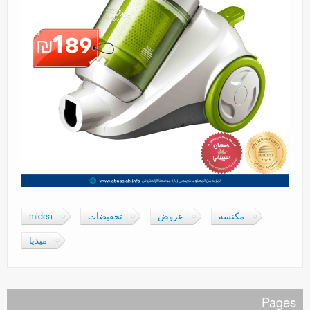
مكنسة
عروض
تخفيضات
midea
ميديا
Pages