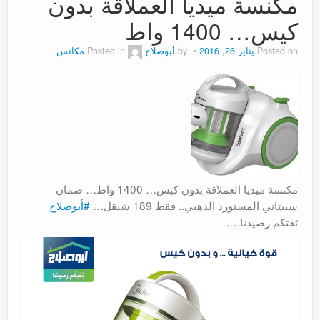
مكنسة ميديا العملاقة بدون
عروض
كيس… 1400 واط
Posted on
يناير 26, 2016
by
أبوصلاح
Posted in
مكانس
مكنسة ميديا العملاقة بدون كيس… 1400 واط… ضمان
سبيتاني المستورد الذهبي.. فقط 189 شيقل…
‫#‏
أبوصلاح‬
ثقتكم رصيدنا….